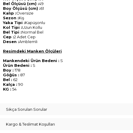
Bel Ölçüsü (cm) :
49
Boy Ölçüsü (cm) :
61
Kalıp :
Oversize
Sezon :
Kış
Yaka Tipi :
Kapüşonlu
Kol Tipi :
Uzun Kollu
Bel Tipi :
Normal Bel
Cep :
2 Adet Cep
Desen :
Amblemli
Resimdeki Manken Ölçüleri
Mankendeki Ürün Bedeni :
S
Ürün Bedeni :
S
Boy :
178
Göğüs :
87
Bel :
62
Kalça :
90
KG :
54
Sıkça Sorulan Sorular
Kargo & Teslimat Koşulları