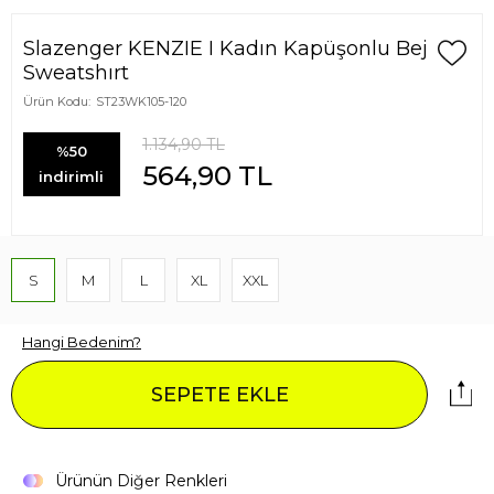
Slazenger KENZIE I Kadın Kapüşonlu Bej
Sweatshırt
Ürün Kodu:
ST23WK105-120
1.134,90
TL
%50
564,90
TL
indirimli
S
M
L
XL
XXL
Hangi Bedenim?
SEPETE EKLE
Ürünün Diğer Renkleri