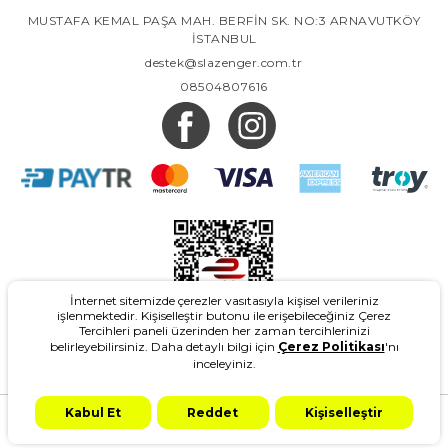
MUSTAFA KEMAL PAŞA MAH. BERFİN SK. NO:3 ARNAVUTKÖY
İSTANBUL
destek@slazenger.com.tr
08504807616
İnternet sitemizde çerezler vasıtasıyla kişisel verileriniz
işlenmektedir. Kişiselleştir butonu ile erişebileceğiniz Çerez
Tercihleri paneli üzerinden her zaman tercihlerinizi
belirleyebilirsiniz. Daha detaylı bilgi için
Çerez Politikası
'nı
inceleyiniz.
2026
- Slazenger.com.tr - Tüm Hakları Saklıdır.
Kabul Et
Reddet
Kişiselleştir
Design & Marketing: Adgrey
T-Soft #OD
2021 Copyright
Anasayfa
Kategoriler
Ara
Kampanya
Hesabım
Sepetim