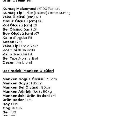
Ürün Özellikleri
Kumaş Malzemesi :
%100 Pamuk
Kumaş Tipi :
Pike (Lakost) Örme Kumaş
Yaka Ölçüsü (cm) :
20
Omuz Ölçüsü (cm) :
16
Kol Ölçüsü (cm) :
21
Bel Ölçüsü (cm) :
54
Boy Ölçüsü (cm) :
67
Kalıp :
Regular Fit
Sezon :
Yaz
Yaka Tipi :
Polo Yaka
Kol Tipi :
Kısa Kollu
Kalıp :
Regular Fit
Bel Tipi :
Normal Bel
Desen :
Amblemli
Resimdeki Manken Ölçüleri
Manken Göğüs Ölçüsü :
96cm
Manken Boyu :
1.85cm
Manken Bel Ölçüsü :
80cm
Manken Ağırlığı (kg) :
80kg
Mankendeki Ürün Bedeni :
M
Ürün Bedeni :
M
Boy :
185
Göğüs :
96
Bel :
80