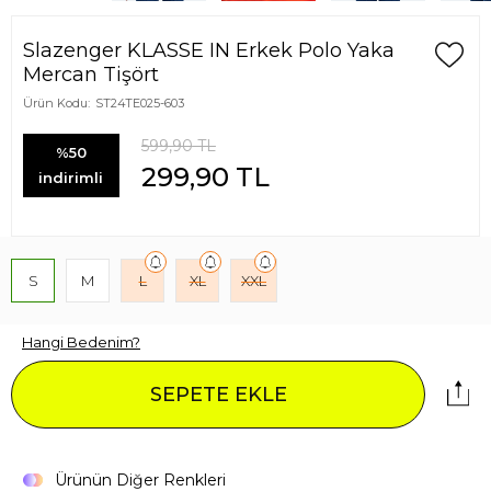
Slazenger KLASSE IN Erkek Polo Yaka
Mercan Tişört
Ürün Kodu:
ST24TE025-603
599,90
TL
%50
299,90
TL
indirimli
S
M
L
XL
XXL
Hangi Bedenim?
SEPETE EKLE
Ürünün Diğer Renkleri