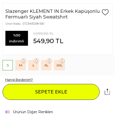
Slazenger KLEMENT IN Erkek Kapüşonlu
Fermuarlı Siyah Sweatshırt
Ürün Kodu:
ST23WE208-500
1.099,90
TL
%50
549,90
TL
indirimli
S
M
L
XL
XXL
Hangi Bedenim?
SEPETE EKLE
Ürünün Diğer Renkleri