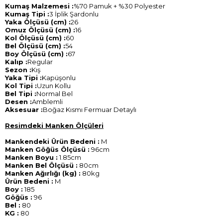
Kumaş Malzemesi :
%70 Pamuk + %30 Polyester
Kumaş Tipi :
3 İplik Şardonlu
Yaka Ölçüsü (cm) :
26
Omuz Ölçüsü (cm) :
16
Kol Ölçüsü (cm) :
60
Bel Ölçüsü (cm) :
54
Boy Ölçüsü (cm) :
67
Kalıp :
Regular
Sezon :
Kış
Yaka Tipi :
Kapüşonlu
Kol Tipi :
Uzun Kollu
Bel Tipi :
Normal Bel
Desen :
Amblemli
Aksesuar :
Boğaz Kısmı Fermuar Detaylı
Resimdeki Manken Ölçüleri
Mankendeki Ürün Bedeni :
M
Manken Göğüs Ölçüsü :
96cm
Manken Boyu :
1.85cm
Manken Bel Ölçüsü :
80cm
Manken Ağırlığı (kg) :
80kg
Ürün Bedeni :
M
Boy :
185
Göğüs :
96
Bel :
80
KG :
80