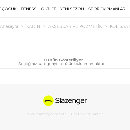
Z ÇOCUK
FITNESS
OUTLET
YENİ SEZON
SPOR EKİPMANLARI
Anasayfa
>
KADIN
>
AKSESUAR VE KOZMETİK
>
KOL SAAT
0 Ürün Gösteriliyor
Seçtiğiniz kategoriye ait ürün bulunmamaktadır.
2026
- Slazenger.com.tr - Tüm Hakları Saklıdır.