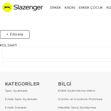
ERKEK
KADIN
ERKEK ÇOCUK
KI
+ Filtrele
KOL SAATİ
KATEGORILER
BILGI
Spor Ayakkabı
KVKK Aydınlatma Metni
Erkek Spor Ayakkabı
Gizlilik ve Güvenlik Politikası
Erkek Sneaker
Mesafeli Satış Sözleşmesi