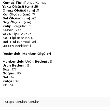
Kumaş Tipi :
Penye Kumaş
Yaka Ölçüsü (cm) :
18
Omuz Ölçüsü (cm) :
11
Kol Ölçüsü (cm) :
17
Bel Ölçüsü (cm) :
42
Boy Ölçüsü (cm) :
60
Kalıp :
Regular Fit
Sezon :
Yaz
Yaka Tipi :
V Yaka
Kol Tipi :
Kısa Kollu
Bel Tipi :
Normal Bel
Desen :
Amblemli
Resimdeki Manken Ölçüleri
Mankendeki Ürün Bedeni :
S
Ürün Bedeni :
S
Boy :
177
Göğüs :
85
Bel :
62
Kalça :
92
KG :
51
Sıkça Sorulan Sorular