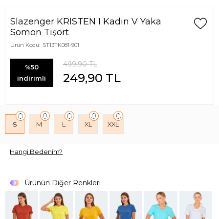
Slazenger KRISTEN I Kadın V Yaka
Somon Tişört
Ürün Kodu:
ST13TK081-901
499,90
TL
%50
249,90
TL
indirimli
S
M
L
XL
XXL
Hangi Bedenim?
Ürünün Diğer Renkleri