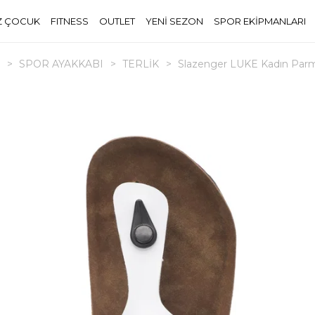
Z ÇOCUK
FITNESS
OUTLET
YENİ SEZON
SPOR EKİPMANLARI
>
SPOR AYAKKABI
>
TERLİK
>
Slazenger LUKE Kadın Parma