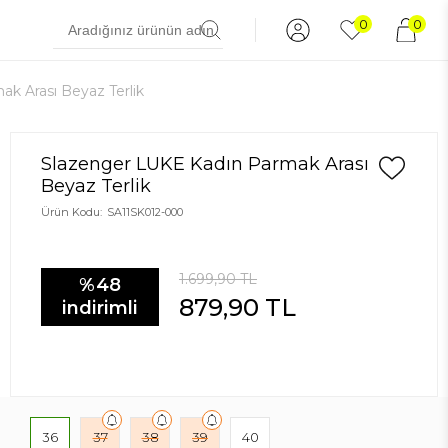
0
0
k Arası Beyaz Terlik
Slazenger LUKE Kadın Parmak Arası
Beyaz Terlik
Ürün Kodu:
SA11SK012-000
1.699,90
TL
%48
879,90
TL
indirimli
36
37
38
39
40