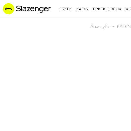
ERKEK
KADIN
ERKEK ÇOCUK
KI
Anasayfa
>
KADIN