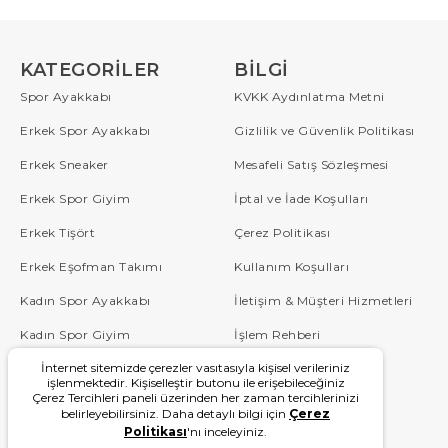
KATEGORILER
BILGI
Spor Ayakkabı
KVKK Aydınlatma Metni
Erkek Spor Ayakkabı
Gizlilik ve Güvenlik Politikası
Erkek Sneaker
Mesafeli Satış Sözleşmesi
Erkek Spor Giyim
İptal ve İade Koşulları
Erkek Tişört
Çerez Politikası
Erkek Eşofman Takımı
Kullanım Koşulları
Kadın Spor Ayakkabı
İletişim & Müşteri Hizmetleri
Kadın Spor Giyim
İşlem Rehberi
İnternet sitemizde çerezler vasıtasıyla kişisel verileriniz
Çocuk
Sipariş Takip
işlenmektedir. Kişiselleştir butonu ile erişebileceğiniz
Çerez Tercihleri paneli üzerinden her zaman tercihlerinizi
Blog
Sıkça Sorulan Sorular
belirleyebilirsiniz. Daha detaylı bilgi için
Çerez
Politikası
'nı inceleyiniz.
W Serisi
Kampanyalar