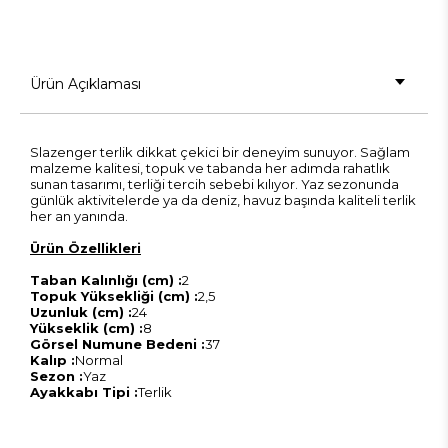
Ürün Açıklaması
Slazenger terlik dikkat çekici bir deneyim sunuyor. Sağlam
malzeme kalitesi, topuk ve tabanda her adımda rahatlık
sunan tasarımı, terliği tercih sebebi kılıyor. Yaz sezonunda
günlük aktivitelerde ya da deniz, havuz başında kaliteli terlik
her an yanında.
Ürün Özellikleri
Taban Kalınlığı (cm) :
2
Topuk Yüksekliği (cm) :
2,5
Uzunluk (cm) :
24
Yükseklik (cm) :
8
Görsel Numune Bedeni :
37
Kalıp :
Normal
Sezon :
Yaz
Ayakkabı Tipi :
Terlik