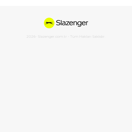
2026
- Slazenger.com.tr - Tüm Hakları Saklıdır.