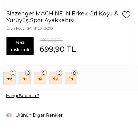
Slazenger MACHINE IN Erkek Gri Koşu &
Yürüyüş Spor Ayakkabısı
Ürün Kodu:
SA14RE043-200
1.219,90
TL
%43
699,90
TL
indirimli
40
41
42
43
44
Hangi Bedenim?
Ürünün Diğer Renkleri