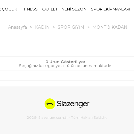
Z ÇOCUK
FITNESS
OUTLET
YENİ SEZON
SPOR EKİPMANLARI
Anasayfa
>
KADIN
>
SPOR GİYİM
>
MONT & KABAN
0 Ürün Gösteriliyor
Seçtiğiniz kategoriye ait ürün bulunmamaktadır.
2026
- Slazenger.com.tr - Tüm Hakları Saklıdır.