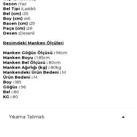
Sezon :
Yaz
Bel Tipi :
Lastikli
Bel (cm) :
35
Boy (cm) :
46
Basen (cm) :
29
Paça (cm) :
26
Desen :
Desenli
Resimdeki Manken Ölçüleri
Manken Göğüs Ölçüsü :
96cm
Manken Boyu :
1.85cm
Manken Bel Ölçüsü :
80cm
Manken Ağırlığı (kg) :
80kg
Mankendeki Ürün Bedeni :
M
Ürün Bedeni :
M
Boy :
185
Göğüs :
96
Bel :
80
KG :
80
Yıkama Talimatı