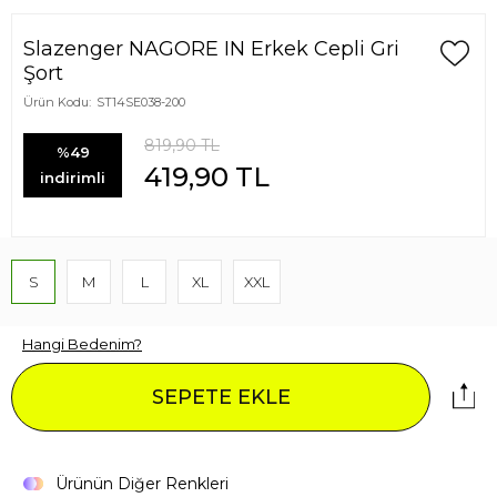
Slazenger NAGORE IN Erkek Cepli Gri
Şort
Ürün Kodu:
ST14SE038-200
819,90
TL
%49
419,90
TL
indirimli
S
M
L
XL
XXL
Hangi Bedenim?
SEPETE EKLE
Ürünün Diğer Renkleri