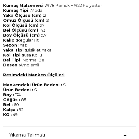
Kumaş Malzemesi :
%78 Pamuk + %22 Polyester
Kumaş Tipi :
Modal
Yaka Ölçüsü (cm) :
21
Omuz Ölçüsü (cm) :
9
Kol Ölçüsü (cm) :
17
Bel Ölçüsü (cm) :
43
Boy Ölçüsü (cm) :
57
Kalıp :
Regular Fit
Sezon :
Yaz
Yaka Tipi :
Bisiklet Yaka
Kol Tipi :
Kısa Kollu
Bel Tipi :
Normal Bel
Desen :
Amblemli
Resimdeki Manken Ölçüleri
Mankendeki Ürün Bedeni :
S
Ürün Bedeni :
S
Boy :
174
Göğüs :
85
Bel :
60
Kalça :
92
KG :
49
Yıkama Talimatı