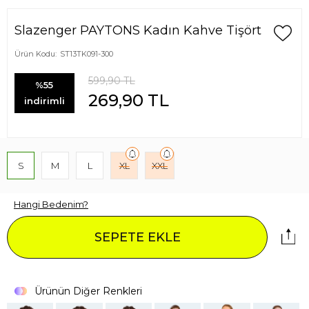
Slazenger PAYTONS Kadın Kahve Tişört
Ürün Kodu:
ST13TK091-300
599,90
TL
%55
269,90
TL
indirimli
S
M
L
XL
XXL
Hangi Bedenim?
SEPETE EKLE
Ürünün Diğer Renkleri