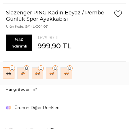
Slazenger PING Kadın Beyaz / Pembe
Günlük Spor Ayakkabısı
Ürün Kodu:
SA14LK004-061
1.679,90
TL
%40
999,90
TL
indirimli
36
37
38
39
40
Hangi Bedenim?
Ürünün Diğer Renkleri