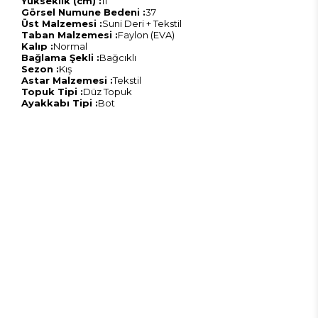
Yükseklik (cm) :
11
Görsel Numune Bedeni :
37
Üst Malzemesi :
Suni Deri + Tekstil
Taban Malzemesi :
Faylon (EVA)
Kalıp :
Normal
Bağlama Şekli :
Bağcıklı
Sezon :
Kış
Astar Malzemesi :
Tekstil
Topuk Tipi :
Düz Topuk
Ayakkabı Tipi :
Bot