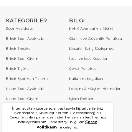
KATEGORILER
BILGI
Spor Ayakkabı
KVKK Aydınlatma Metni
Erkek Spor Ayakkabı
Gizlilik ve Güvenlik Politikası
Erkek Sneaker
Mesafeli Satış Sözleşmesi
Erkek Spor Giyim
İptal ve İade Koşulları
Erkek Tişört
Çerez Politikası
Erkek Eşofman Takımı
Kullanım Koşulları
Kadın Spor Ayakkabı
İletişim & Müşteri Hizmetleri
Kadın Spor Giyim
İşlem Rehberi
İnternet sitemizde çerezler vasıtasıyla kişisel verileriniz
Çocuk
Sipariş Takip
işlenmektedir. Kişiselleştir butonu ile erişebileceğiniz
Çerez Tercihleri paneli üzerinden her zaman tercihlerinizi
Blog
Sıkça Sorulan Sorular
belirleyebilirsiniz. Daha detaylı bilgi için
Çerez
Politikası
'nı inceleyiniz.
W Serisi
Kampanyalar