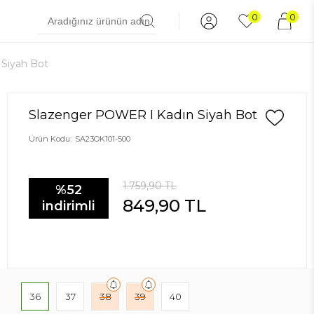
0
0
Siyah Bot
Slazenger POWER I Kadın Siyah Bot
Ürün Kodu:
SA23OK101-500
1.759,90
TL
%52
849,90
TL
indirimli
36
37
38
39
40