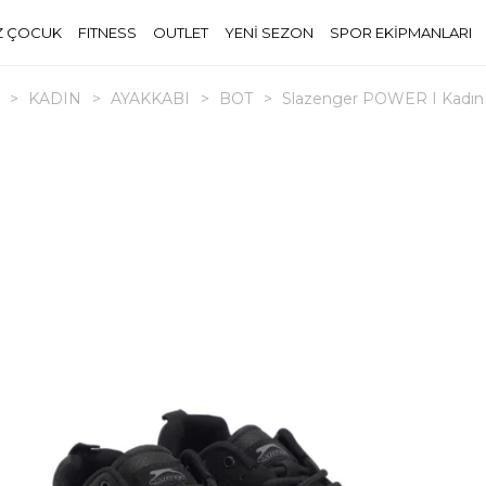
Z ÇOCUK
FITNESS
OUTLET
YENİ SEZON
SPOR EKİPMANLARI
>
KADIN
>
AYAKKABI
>
BOT
>
Slazenger POWER I Kadın 