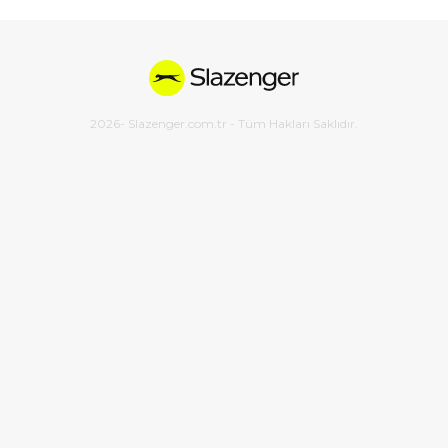
2026
- Slazenger.com.tr - Tüm Hakları Saklıdır.