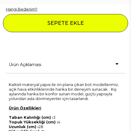
Hangi Bedenim?
SEPETE EKLE
Ürün Açıklaması
Kaliteli materyal yapısı ile ön plana çıkan bot modellerimiz,
açık hava etkinliklerinde harika bir deneyim sunacak. . Kış
aylarında harika bir konfor sunan model, güçlü yapısıyla
yolundan asla dönmeyenler için tasarlandı.
Ürün Özellikleri
Taban Kalınlığı (cm) :
3
Topuk Yüksekliği (cm) :
4
Uzunluk (cm) :
28