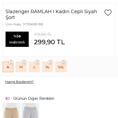
Slazenger RAMLAH I Kadın Cepli Siyah
Şort
Ürün Kodu:
ST15SK001-500
719,90
TL
%58
299,90
TL
indirimli
S
M
L
XL
XXL
Hangi Bedenim?
Ürünün Diğer Renkleri