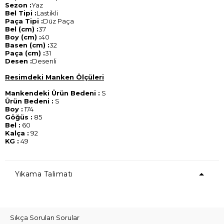
Sezon :
Yaz
Bel Tipi :
Lastikli
Paça Tipi :
Düz Paça
Bel (cm) :
37
Boy (cm) :
40
Basen (cm) :
32
Paça (cm) :
31
Desen :
Desenli
Resimdeki Manken Ölçüleri
Mankendeki Ürün Bedeni :
S
Ürün Bedeni :
S
Boy :
174
Göğüs :
85
Bel :
60
Kalça :
92
KG :
49
Yıkama Talimatı
Sıkça Sorulan Sorular