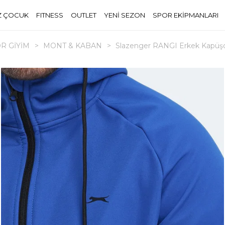
Z ÇOCUK
FITNESS
OUTLET
YENİ SEZON
SPOR EKİPMANLARI
R GİYİM
>
MONT & KABAN
>
Slazenger RANGI Erkek Kapüş