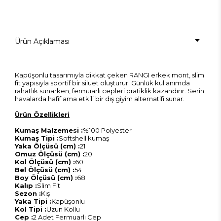
Ürün Açıklaması
Kapüşonlu tasarımıyla dikkat çeken RANGI erkek mont, slim
fit yapısıyla sportif bir siluet oluşturur. Günlük kullanımda
rahatlık sunarken, fermuarlı cepleri pratiklik kazandırır. Serin
havalarda hafif ama etkili bir dış giyim alternatifi sunar.
Ürün Özellikleri
Kumaş Malzemesi :
%100 Polyester
Kumaş Tipi :
Softshell kumaş
Yaka Ölçüsü (cm) :
21
Omuz Ölçüsü (cm) :
20
Kol Ölçüsü (cm) :
60
Bel Ölçüsü (cm) :
54
Boy Ölçüsü (cm) :
68
Kalıp :
Slim Fit
Sezon :
Kış
Yaka Tipi :
Kapüşonlu
Kol Tipi :
Uzun Kollu
Cep :
2 Adet Fermuarlı Cep