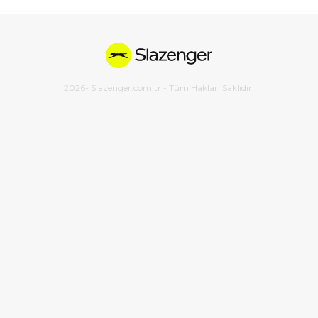
2026
- Slazenger.com.tr - Tüm Hakları Saklıdır.