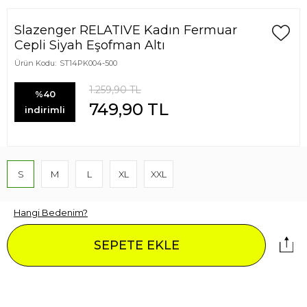
Slazenger RELATIVE Kadın Fermuar
Cepli Siyah Eşofman Altı
Ürün Kodu:
ST14PK004-500
1.259,90
TL
%40
749,90
TL
indirimli
S
M
L
XL
XXL
Hangi Bedenim?
SEPETE EKLE