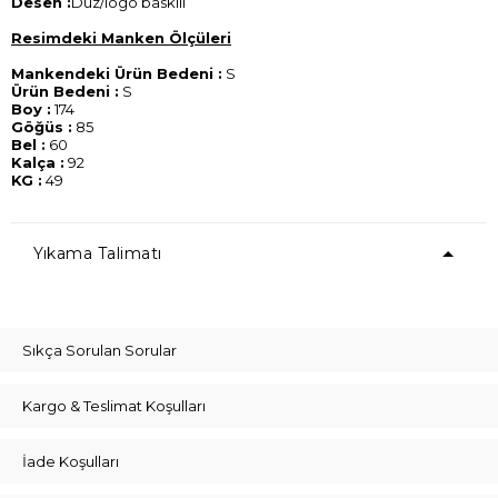
Desen :
Düz/logo baskılı
Resimdeki Manken Ölçüleri
Mankendeki Ürün Bedeni :
S
Ürün Bedeni :
S
Boy :
174
Göğüs :
85
Bel :
60
Kalça :
92
KG :
49
Yıkama Talimatı
Sıkça Sorulan Sorular
Kargo & Teslimat Koşulları
İade Koşulları