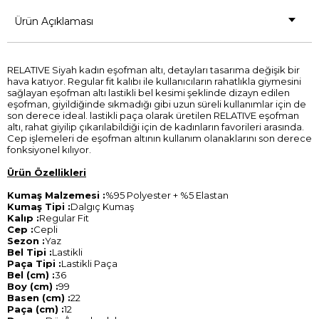
Ürün Açıklaması
RELATIVE Siyah kadın eşofman altı, detayları tasarıma değişik bir
hava katıyor. Regular fit kalıbı ile kullanıcıların rahatlıkla giymesini
sağlayan eşofman altı lastikli bel kesimi şeklinde dizayn edilen
eşofman, giyildiğinde sıkmadığı gibi uzun süreli kullanımlar için de
son derece ideal. lastikli paça olarak üretilen RELATIVE eşofman
altı, rahat giyilip çıkarılabildiği için de kadınların favorileri arasında.
Cep işlemeleri de eşofman altının kullanım olanaklarını son derece
fonksiyonel kılıyor.
Ürün Özellikleri
Kumaş Malzemesi :
%95 Polyester + %5 Elastan
Kumaş Tipi :
Dalgıç Kumaş
Kalıp :
Regular Fit
Cep :
Cepli
Sezon :
Yaz
Bel Tipi :
Lastikli
Paça Tipi :
Lastikli Paça
Bel (cm) :
36
Boy (cm) :
99
Basen (cm) :
22
Paça (cm) :
12