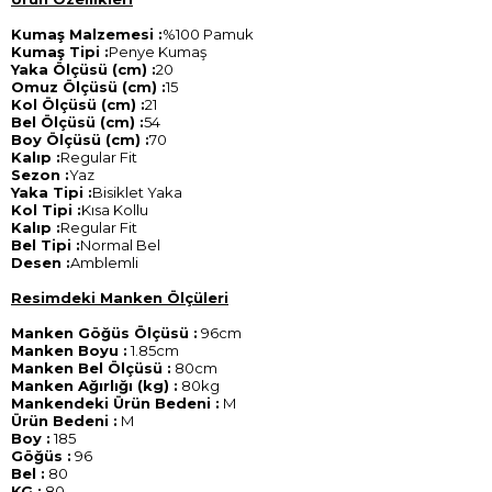
Kumaş Malzemesi :
%100 Pamuk
Kumaş Tipi :
Penye Kumaş
Yaka Ölçüsü (cm) :
20
Omuz Ölçüsü (cm) :
15
Kol Ölçüsü (cm) :
21
Bel Ölçüsü (cm) :
54
Boy Ölçüsü (cm) :
70
Kalıp :
Regular Fit
Sezon :
Yaz
Yaka Tipi :
Bisiklet Yaka
Kol Tipi :
Kısa Kollu
Kalıp :
Regular Fit
Bel Tipi :
Normal Bel
Desen :
Amblemli
Resimdeki Manken Ölçüleri
Manken Göğüs Ölçüsü :
96cm
Manken Boyu :
1.85cm
Manken Bel Ölçüsü :
80cm
Manken Ağırlığı (kg) :
80kg
Mankendeki Ürün Bedeni :
M
Ürün Bedeni :
M
Boy :
185
Göğüs :
96
Bel :
80
KG :
80