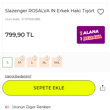
Slazenger ROSALVA IN Erkek Haki Tişört
Ürün Kodu:
ST13TE001-800
ALANA
1
799,90
TL
BEDAVA
1
S
M
L
XL
XXL
Hangi Bedenim?
SEPETE EKLE
Ürünün Diğer Renkleri