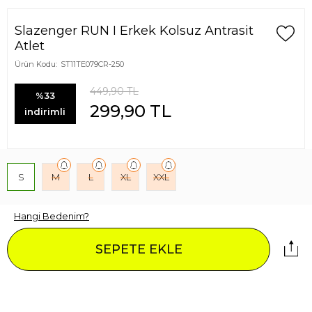
Slazenger RUN I Erkek Kolsuz Antrasit
Atlet
Ürün Kodu:
ST11TE079CR-250
449,90
TL
%33
299,90
TL
indirimli
S
M
L
XL
XXL
Hangi Bedenim?
SEPETE EKLE