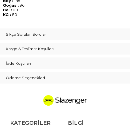
Boy :
185
Göğüs :
96
Bel :
80
KG :
80
Sıkça Sorulan Sorular
Kargo & Teslimat Koşulları
İade Koşulları
Ödeme Seçenekleri
KATEGORILER
BILGI