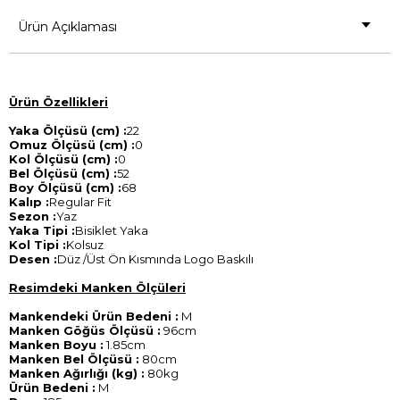
Ürün Açıklaması
Ürün Özellikleri
Yaka Ölçüsü (cm) :
22
Omuz Ölçüsü (cm) :
0
Kol Ölçüsü (cm) :
0
Bel Ölçüsü (cm) :
52
Boy Ölçüsü (cm) :
68
Kalıp :
Regular Fit
Sezon :
Yaz
Yaka Tipi :
Bisiklet Yaka
Kol Tipi :
Kolsuz
Desen :
Düz /Üst Ön Kısmında Logo Baskılı
Resimdeki Manken Ölçüleri
Mankendeki Ürün Bedeni :
M
Manken Göğüs Ölçüsü :
96cm
Manken Boyu :
1.85cm
Manken Bel Ölçüsü :
80cm
Manken Ağırlığı (kg) :
80kg
Ürün Bedeni :
M