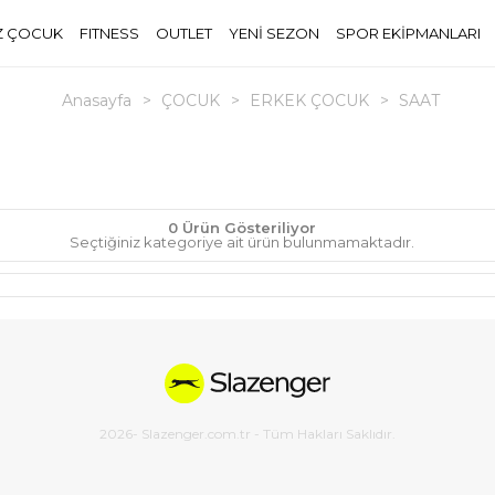
Z ÇOCUK
FITNESS
OUTLET
YENİ SEZON
SPOR EKİPMANLARI
Anasayfa
>
ÇOCUK
>
ERKEK ÇOCUK
>
SAAT
0 Ürün Gösteriliyor
Seçtiğiniz kategoriye ait ürün bulunmamaktadır.
2026
- Slazenger.com.tr - Tüm Hakları Saklıdır.