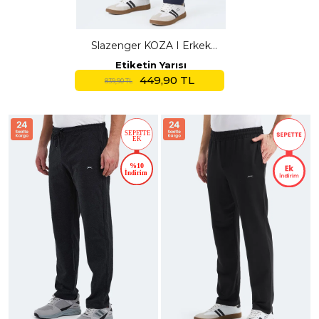
Slazenger KOZA I Erkek
Cepli Lacivert Eşofman Altı
Etiketin Yarısı
449,90 TL
839,90 TL