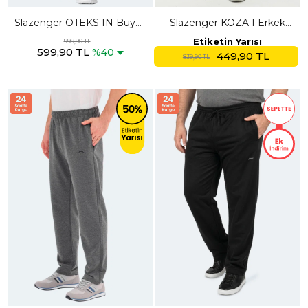
Slazenger OTEKS IN Büyük
Slazenger KOZA I Erkek
Beden Erkek Cepli Koyu Gri
Cepli Siyah Eşofman Altı
Etiketin Yarısı
999,90 TL
599,90 TL
Eşofman Altı
%40
449,90 TL
839,90 TL