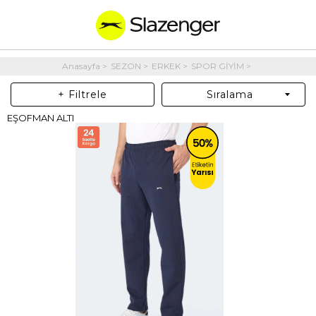
Anasayfa
SEZON
ERKEK
SPOR GİYİM
+ Filtrele
Sıralama
EŞOFMAN ALTI