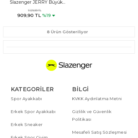
Slazenger JERRY Büyük
Beden Erkek Cepli Lacivert
1.129,90 TL
909,90 TL
Eşofman Altı
%19
8 Ürün Gösteriliyor
KATEGORILER
BILGI
Spor Ayakkabı
KVKK Aydınlatma Metni
Erkek Spor Ayakkabı
Gizlilik ve Güvenlik
Politikası
Erkek Sneaker
Mesafeli Satış Sözleşmesi
Erkek Spor Giyim