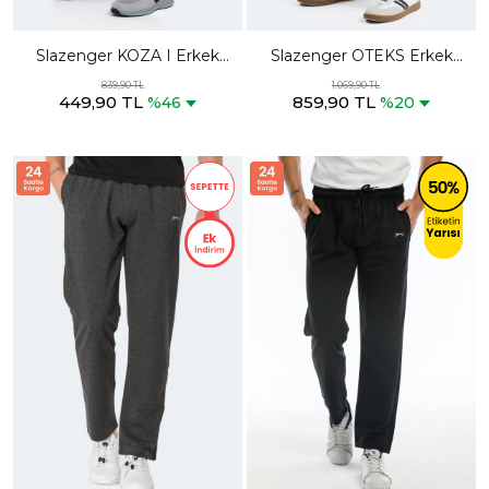
Slazenger KOZA I Erkek
Slazenger OTEKS Erkek
Cepli Koyu Gri Eşofman Altı
Cepli Siyah Eşofman Altı
839,90 TL
1.069,90 TL
449,90 TL
859,90 TL
%46
%20