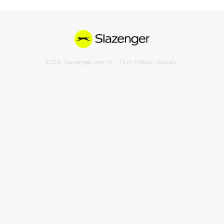
2026
- Slazenger.com.tr - Tüm Hakları Saklıdır.