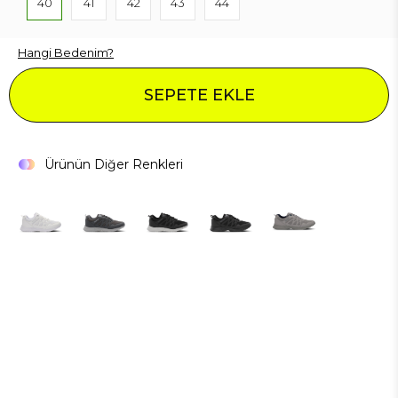
40
41
42
43
44
Hangi Bedenim?
SEPETE EKLE
Ürünün Diğer Renkleri