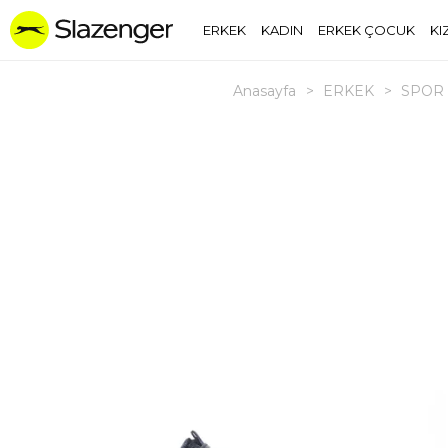
ERKEK
KADIN
ERKEK ÇOCUK
KI
Anasayfa
>
ERKEK
>
SPOR 