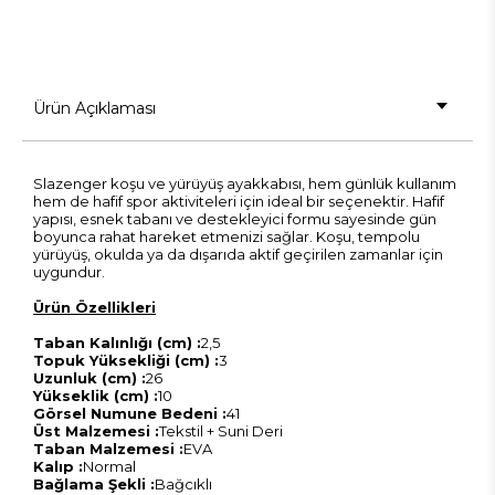
Ürün Açıklaması
Slazenger koşu ve yürüyüş ayakkabısı, hem günlük kullanım
hem de hafif spor aktiviteleri için ideal bir seçenektir. Hafif
yapısı, esnek tabanı ve destekleyici formu sayesinde gün
boyunca rahat hareket etmenizi sağlar. Koşu, tempolu
yürüyüş, okulda ya da dışarıda aktif geçirilen zamanlar için
uygundur.
Ürün Özellikleri
Taban Kalınlığı (cm) :
2,5
Topuk Yüksekliği (cm) :
3
Uzunluk (cm) :
26
Yükseklik (cm) :
10
Görsel Numune Bedeni :
41
Üst Malzemesi :
Tekstil + Suni Deri
Taban Malzemesi :
EVA
Kalıp :
Normal
Bağlama Şekli :
Bağcıklı