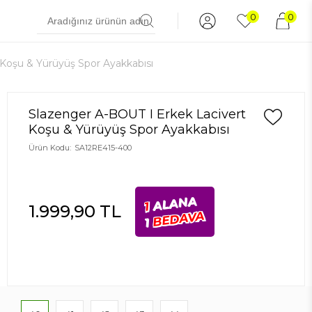
0
0
 Koşu & Yürüyüş Spor Ayakkabısı
Slazenger A-BOUT I Erkek Lacivert
Koşu & Yürüyüş Spor Ayakkabısı
Ürün Kodu:
SA12RE415-400
ALANA
1
1.999,90
TL
BEDAVA
1