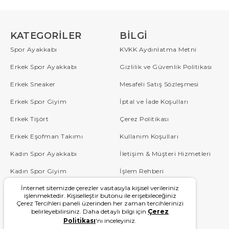
KATEGORILER
BILGI
Spor Ayakkabı
KVKK Aydınlatma Metni
Erkek Spor Ayakkabı
Gizlilik ve Güvenlik Politikası
Erkek Sneaker
Mesafeli Satış Sözleşmesi
Erkek Spor Giyim
İptal ve İade Koşulları
Erkek Tişört
Çerez Politikası
Erkek Eşofman Takımı
Kullanım Koşulları
Kadın Spor Ayakkabı
İletişim & Müşteri Hizmetleri
Kadın Spor Giyim
İşlem Rehberi
İnternet sitemizde çerezler vasıtasıyla kişisel verileriniz
Çocuk
Sipariş Takip
işlenmektedir. Kişiselleştir butonu ile erişebileceğiniz
Çerez Tercihleri paneli üzerinden her zaman tercihlerinizi
Blog
Sıkça Sorulan Sorular
belirleyebilirsiniz. Daha detaylı bilgi için
Çerez
Politikası
'nı inceleyiniz.
W Serisi
Kampanyalar