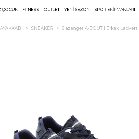
Z ÇOCUK
FITNESS
OUTLET
YENİ SEZON
SPOR EKİPMANLARI
AYAKKABI
>
SNEAKER
>
Slazenger A-BOUT I Erkek Lacivert