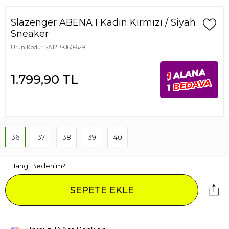
Slazenger ABENA I Kadın Kırmızı / Siyah
Sneaker
Ürün Kodu:
SA12RK160-629
ALANA
1
1.799,90
TL
BEDAVA
1
36
37
38
39
40
Hangi Bedenim?
SEPETE EKLE