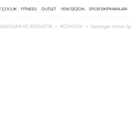
Z ÇOCUK
FITNESS
OUTLET
YENİ SEZON
SPOR EKİPMANLARI
AKSESUAR VE KOZMETİK
>
KOZMETİK
>
Slazenger Active S