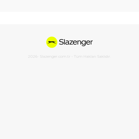
2026
- Slazenger.com.tr - Tüm Hakları Saklıdır.