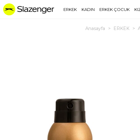
ERKEK
KADIN
ERKEK ÇOCUK
KI
Anasayfa
>
ERKEK
>