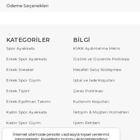
Ödeme Seçenekleri
KATEGORILER
BILGI
Spor Ayakkabı
KVKK Aydınlatma Metni
Erkek Spor Ayakkabı
Gizlilik ve Güvenlik Politikası
Erkek Sneaker
Mesafeli Satış Sözleşmesi
Erkek Spor Giyim
İptal ve İade Koşulları
Erkek Tişört
Çerez Politikası
Erkek Eşofman Takımı
Kullanım Koşulları
Kadın Spor Ayakkabı
İletişim & Müşteri Hizmetleri
Kadın Spor Giyim
İşlem Rehberi
Çocuk
Sipariş Takip
İnternet sitemizde çerezler vasıtasıyla kişisel verileriniz
işlenmektedir. Kişiselleştir butonu ile erişebileceğiniz