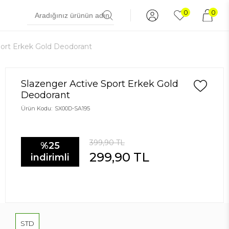
0
0
port Erkek Gold Deodorant
Slazenger Active Sport Erkek Gold
Deodorant
Ürün Kodu:
SX00D-SA195
399,90
TL
%25
299,90
TL
indirimli
STD