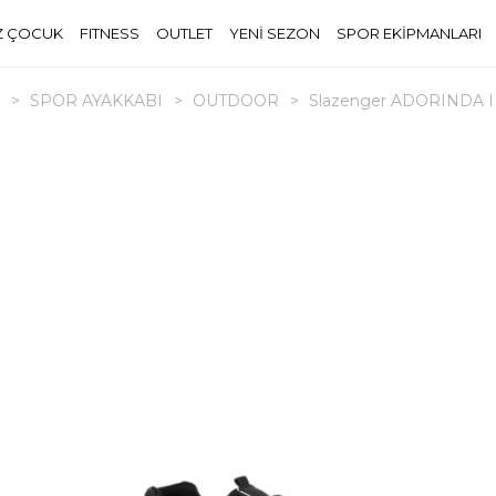
Z ÇOCUK
FITNESS
OUTLET
YENİ SEZON
SPOR EKİPMANLARI
>
SPOR AYAKKABI
>
OUTDOOR
>
Slazenger ADORINDA I 