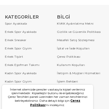
KATEGORILER
BILGI
Spor Ayakkabı
KVKK Aydınlatma Metni
Erkek Spor Ayakkabı
Gizlilik ve Güvenlik Politikası
Erkek Sneaker
Mesafeli Satış Sözleşmesi
Erkek Spor Giyim
İptal ve İade Koşulları
Erkek Tişört
Çerez Politikası
Erkek Eşofman Takımı
Kullanım Koşulları
Kadın Spor Ayakkabı
İletişim & Müşteri Hizmetleri
Kadın Spor Giyim
İşlem Rehberi
İnternet sitemizde çerezler vasıtasıyla kişisel verileriniz
Çocuk
Sipariş Takip
işlenmektedir. Kişiselleştir butonu ile erişebileceğiniz
Çerez Tercihleri paneli üzerinden her zaman tercihlerinizi
Blog
Sıkça Sorulan Sorular
belirleyebilirsiniz. Daha detaylı bilgi için
Çerez
Politikası
'nı inceleyiniz.
W Serisi
Kampanyalar