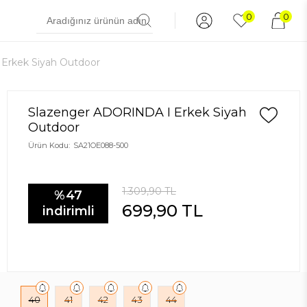
0
0
Erkek Siyah Outdoor
Slazenger ADORINDA I Erkek Siyah
Outdoor
Ürün Kodu:
SA21OE088-500
1.309,90
TL
%47
699,90
TL
indirimli
40
41
42
43
44