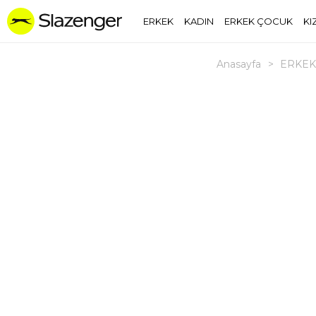
ERKEK
KADIN
ERKEK ÇOCUK
KI
Anasayfa
>
ERKEK