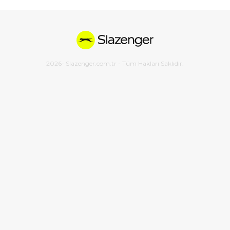
2026
- Slazenger.com.tr - Tüm Hakları Saklıdır.