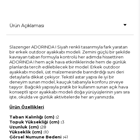
Ürün Açıklaması
Slazenger ADORINDA I Siyah renkli tasarımıyla fark yaratan
bir erkek outdoor ayakkabı modeli. Zemini güçlü bir şekilde
kavrayan taban formuyla kontrolü her adımda hissettiren
ADORINDA I hem açık hava etkinliklerinde hem de günlük
planlarda tercih edilebilecek bir model. Erkek outdoor
ayakkabı modeli, üst malzemesinde barındırdığı suni deri
detaylarla dikkat çekiyor. Tekstil astar yapısı ile iyi bir
deneyim sunan model, kauçuk tabanıyla konforu zirveye
taşıyor. Bağcıklı yapısıyla pratik bir kullanım sunan açık hava
konseptli spor ayakkabı modeli doğa yürüyüşlerinin yanı sıra
işte, okulda ve günlük aktivitelerde her an yanınızda.
Ürün Özellikleri
Taban Kalınlığı (cm) :
2
Topuk Yüksekliği (cm) :
3
Uzunluk (cm) :
28
Yükseklik (cm) :
10
Görsel Numune Bedeni :
41