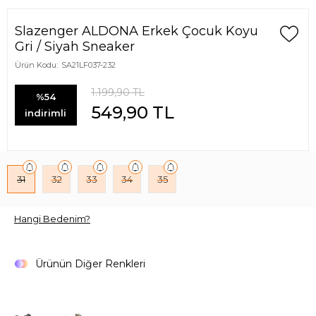
Slazenger ALDONA Erkek Çocuk Koyu
Gri / Siyah Sneaker
Ürün Kodu:
SA21LF037-232
1.199,90
TL
%54
549,90
TL
indirimli
31
32
33
34
35
Hangi Bedenim?
Ürünün Diğer Renkleri