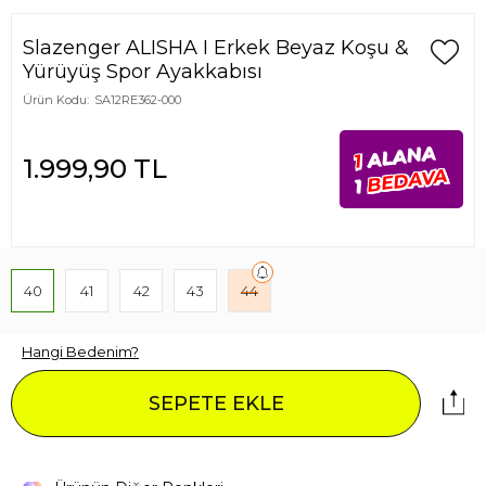
Slazenger ALISHA I Erkek Beyaz Koşu &
Yürüyüş Spor Ayakkabısı
Ürün Kodu:
SA12RE362-000
ALANA
1
1.999,90
TL
BEDAVA
1
40
41
42
43
44
Hangi Bedenim?
SEPETE EKLE