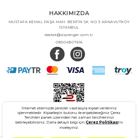
HAKKIMIZDA
MUSTAFA KEMAL PAŞA MAH. BERFİN SK. NO:3 ARNAVUTKÖY
İSTANBUL
destek@slazenger.com.tr
08504807616
İnternet sitemizde çerezler vasıtasıyla kişisel verileriniz
işlenmektedir. Kişiselleştir butonu ile erişebileceğiniz Çerez
Tercihleri paneli üzerinden her zaman tercihlerinizi
belirleyebilirsiniz. Daha detaylı bilgi için
Çerez Politikası
'nı
inceleyiniz.
2026
- Slazenger.com.tr - Tüm Hakları Saklıdır.