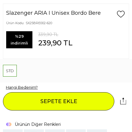
Slazenger ARIA I Unisex Bordo Bere
Ürün Kodu:
SX25BRE002-620
339,90
TL
%29
239,90
TL
indirimli
STD
Hangi Bedenim?
SEPETE EKLE
Ürünün Diğer Renkleri