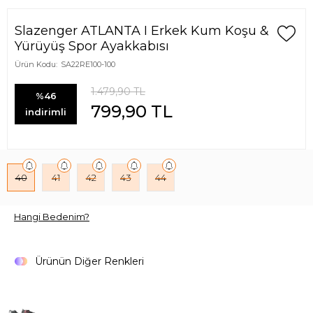
Slazenger ATLANTA I Erkek Kum Koşu &
Yürüyüş Spor Ayakkabısı
Ürün Kodu:
SA22RE100-100
1.479,90
TL
%46
799,90
TL
indirimli
40
41
42
43
44
Hangi Bedenim?
Ürünün Diğer Renkleri