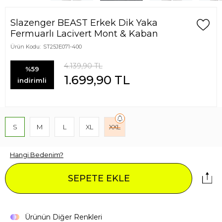
Slazenger BEAST Erkek Dik Yaka
Fermuarlı Lacivert Mont & Kaban
Ürün Kodu:
ST25JE071-400
4.139,90
TL
%59
1.699,90
TL
indirimli
S
M
L
XL
XXL
Hangi Bedenim?
SEPETE EKLE
Ürünün Diğer Renkleri