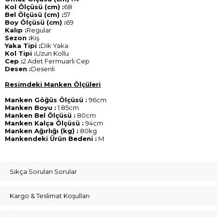
Kol Ölçüsü (cm) :
68
Bel Ölçüsü (cm) :
57
Boy Ölçüsü (cm) :
69
Kalıp :
Regular
Sezon :
Kış
Yaka Tipi :
Dik Yaka
Kol Tipi :
Uzun Kollu
Cep :
2 Adet Fermuarlı Cep
Desen :
Desenli
Resimdeki Manken Ölçüleri
Manken Göğüs Ölçüsü :
96cm
Manken Boyu :
1.85cm
Manken Bel Ölçüsü :
80cm
Manken Kalça Ölçüsü :
94cm
Manken Ağırlığı (kg) :
80kg
Mankendeki Ürün Bedeni :
M
Sıkça Sorulan Sorular
Kargo & Teslimat Koşulları