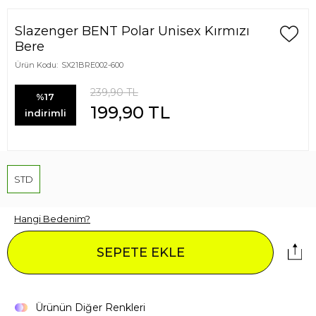
Slazenger BENT Polar Unisex Kırmızı
Bere
Ürün Kodu:
SX21BRE002-600
239,90
TL
%17
199,90
TL
indirimli
STD
Hangi Bedenim?
SEPETE EKLE
Ürünün Diğer Renkleri