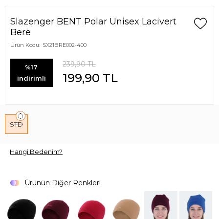
Slazenger BENT Polar Unisex Lacivert
Bere
Ürün Kodu:
SX21BRE002-400
239,90
TL
%17
199,90
TL
indirimli
STD
Hangi Bedenim?
Ürünün Diğer Renkleri