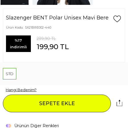
Slazenger BENT Polar Unisex Mavi Bere
Ürün Kodu:
SX21BRE002-440
239,90
TL
%17
199,90
TL
indirimli
STD
Hangi Bedenim?
SEPETE EKLE
Ürünün Diğer Renkleri