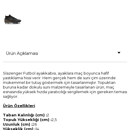
Ürün Açıklaması
Slazenger Futbol ayakkabısı, ayaklara maç boyunca hafif
yastıklama hissi verir. Hem gerçek hem de suni çim üzerinde
mükemmel bir tutuş göstermek için tasarlanmıştır. Topuktan
buruna kadar dokulu suni malzemeyle tasarlanan ürün, maç
esnasında yüksek hızda yaratıcılığı sergilemek için gereken teması
sağlıyor.
Ürün Özellikleri
Taban Kalınlığı (cm) :
2
Topuk Yüksekliği (cm) :
2,5
Uzunluk (cm) :
26
Yükseklik (cm) :
14