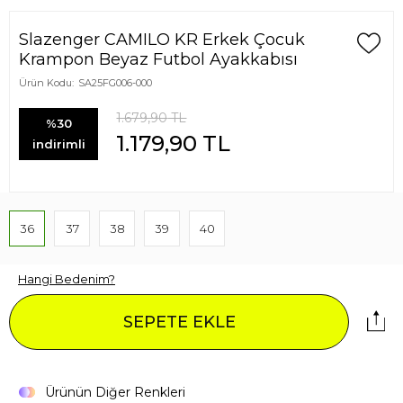
Slazenger CAMILO KR Erkek Çocuk
Krampon Beyaz Futbol Ayakkabısı
Ürün Kodu:
SA25FG006-000
1.679,90
TL
%30
1.179,90
TL
indirimli
36
37
38
39
40
Hangi Bedenim?
SEPETE EKLE
Ürünün Diğer Renkleri