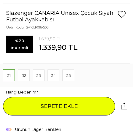
Slazenger CANARIA Unisex Çocuk Siyah
Futbol Ayakkabısı
Ürün Kodu:
SA16LF016-500
1.679,90
TL
%20
1.339,90
TL
indirimli
31
32
33
34
35
Hangi Bedenim?
SEPETE EKLE
Ürünün Diğer Renkleri