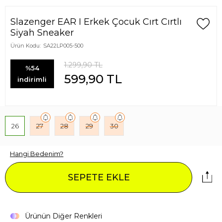
Slazenger EAR I Erkek Çocuk Cırt Cırtlı
Siyah Sneaker
Ürün Kodu:
SA22LP005-500
1.299,90
TL
%54
599,90
TL
indirimli
26
27
28
29
30
Hangi Bedenim?
SEPETE EKLE
Ürünün Diğer Renkleri