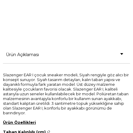
Ürün Açıklaması
Slazenger EAR I çocuk sneaker modeli, Siyah rengiyle göz alıcı bir
konsept sunuyor. Siyah tasarım detayları, kalın taban yapısı ve
dayanıklı formuyla fark yaratan model. Üst düzey malzeme
kalitesiyle çocukların favorisi olacak. Slazenger EAR I, kaliteli
astarıyla uzun seneler kullanılabilecek bir model. Poliüretan taban
malzemesinin avantajıyla konforlu bir kullanım sunan ayakkabı,
standart kalıptan üretildi. 3 santimetre topuk yüksekliğine sahip
olan Slazenger EAR I, konforlu bir ayakkabı görünümü de
barındırıyor.
Ürün Özellikleri
Taban Kalınlığı (cm) :
2