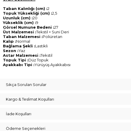
Taban Kalınlığı (cm) :
2
Topuk Yüksekliği (cm) :
2,5
Uzunluk (cm) :
20
Yükseklik (cm) :
9
Görsel Numune Bedeni :
27
Üst Malzemesi :
Tekstil + Suni Deri
Taban Malzemesi :
Poliüretan
Kalıp :
Normal
Bağlama Şekli :
Lastikli
Sezon :
Yaz
Astar Malzemesi :
Tekstil
Topuk Tipi :
Düz Topuk
Ayakkabı Tipi :
Yürüyüş Ayakkabısı
Sıkça Sorulan Sorular
Kargo & Teslimat Koşulları
İade Koşulları
Ödeme Seçenekleri