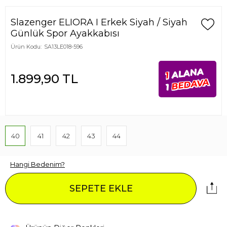
Slazenger ELIORA I Erkek Siyah / Siyah
Günlük Spor Ayakkabısı
Ürün Kodu:
SA13LE018-596
ALANA
1
1.899,90
TL
BEDAVA
1
40
41
42
43
44
Hangi Bedenim?
SEPETE EKLE