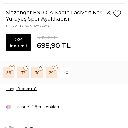
Slazenger ENRICA Kadın Lacivert Koşu &
Yürüyüş Spor Ayakkabısı
Ürün Kodu:
SA22RK031-400
1.519,90
TL
%54
699,90
TL
indirimli
36
37
38
39
40
Hangi Bedenim?
Ürünün Diğer Renkleri