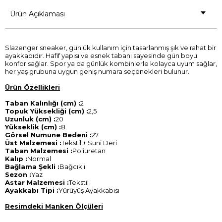
Ürün Açıklaması
Slazenger sneaker, günlük kullanım için tasarlanmış şık ve rahat bir
ayakkabıdır. Hafif yapısı ve esnek tabanı sayesinde gün boyu
konfor sağlar. Spor ya da günlük kombinlerle kolayca uyum sağlar,
her yaş grubuna uygun geniş numara seçenekleri bulunur.
Ürün Özellikleri
Taban Kalınlığı (cm) :
2
Topuk Yüksekliği (cm) :
2,5
Uzunluk (cm) :
20
Yükseklik (cm) :
8
Görsel Numune Bedeni :
27
Üst Malzemesi :
Tekstil + Suni Deri
Taban Malzemesi :
Poliüretan
Kalıp :
Normal
Bağlama Şekli :
Bağcıklı
Sezon :
Yaz
Astar Malzemesi :
Tekstil
Ayakkabı Tipi :
Yürüyüş Ayakkabısı
Resimdeki Manken Ölçüleri