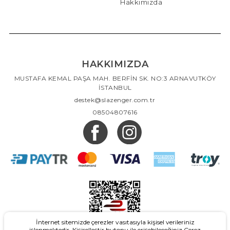
Hakkımızda
HAKKIMIZDA
MUSTAFA KEMAL PAŞA MAH. BERFİN SK. NO:3 ARNAVUTKÖY
İSTANBUL
destek@slazenger.com.tr
08504807616
İnternet sitemizde çerezler vasıtasıyla kişisel verileriniz
işlenmektedir. Kişiselleştir butonu ile erişebileceğiniz Çerez