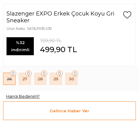
Slazenger EXPO Erkek Çocuk Koyu Gri
Sneaker
Ürün Kodu:
SA13LP035-230
729,90
TL
%32
499,90
TL
indirimli
26
27
28
29
30
Hangi Bedenim?
Gelince Haber Ver