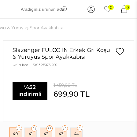
0
0
şu & Yürüyüş Spor Ayakkabısı
Slazenger FULCO IN Erkek Gri Koşu
& Yürüyüş Spor Ayakkabısı
Ürün Kodu:
SA13RE075-200
1.459,90
TL
%52
699,90
TL
indirimli
40
41
42
43
44