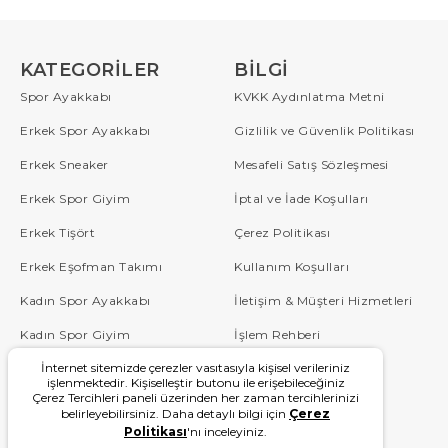
KATEGORILER
BILGI
Spor Ayakkabı
KVKK Aydınlatma Metni
Erkek Spor Ayakkabı
Gizlilik ve Güvenlik Politikası
Erkek Sneaker
Mesafeli Satış Sözleşmesi
Erkek Spor Giyim
İptal ve İade Koşulları
Erkek Tişört
Çerez Politikası
Erkek Eşofman Takımı
Kullanım Koşulları
Kadın Spor Ayakkabı
İletişim & Müşteri Hizmetleri
Kadın Spor Giyim
İşlem Rehberi
İnternet sitemizde çerezler vasıtasıyla kişisel verileriniz
Çocuk
Sipariş Takip
işlenmektedir. Kişiselleştir butonu ile erişebileceğiniz
Çerez Tercihleri paneli üzerinden her zaman tercihlerinizi
Blog
Sıkça Sorulan Sorular
belirleyebilirsiniz. Daha detaylı bilgi için
Çerez
Politikası
'nı inceleyiniz.
W Serisi
Kampanyalar