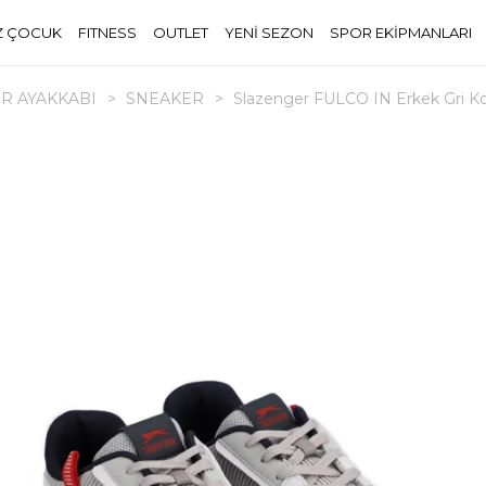
Z ÇOCUK
FITNESS
OUTLET
YENİ SEZON
SPOR EKİPMANLARI
R AYAKKABI
>
SNEAKER
>
Slazenger FULCO IN Erkek Gri Ko