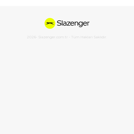
2026
- Slazenger.com.tr - Tüm Hakları Saklıdır.