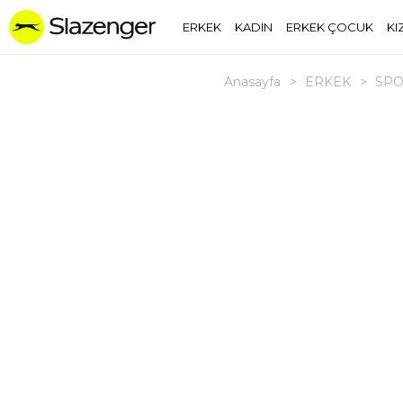
ERKEK
KADIN
ERKEK ÇOCUK
KI
Anasayfa
>
ERKEK
>
SPO