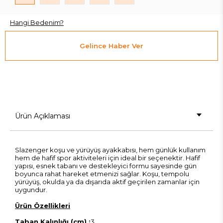
Hangi Bedenim?
Gelince Haber Ver
Ürün Açıklaması
Slazenger koşu ve yürüyüş ayakkabısı, hem günlük kullanım
hem de hafif spor aktiviteleri için ideal bir seçenektir. Hafif
yapısı, esnek tabanı ve destekleyici formu sayesinde gün
boyunca rahat hareket etmenizi sağlar. Koşu, tempolu
yürüyüş, okulda ya da dışarıda aktif geçirilen zamanlar için
uygundur.
Ürün Özellikleri
Taban Kalınlığı (cm) :
3