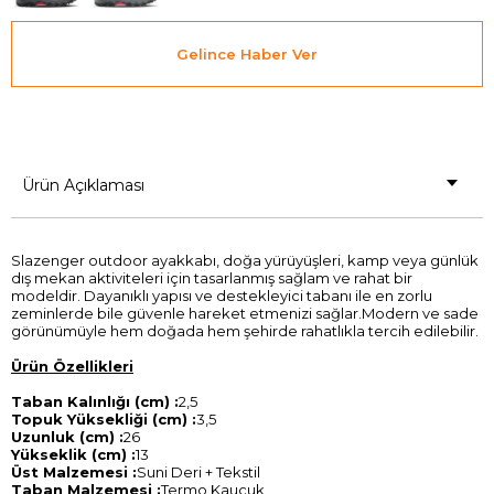
Gelince Haber Ver
Ürün Açıklaması
Slazenger outdoor ayakkabı, doğa yürüyüşleri, kamp veya günlük
dış mekan aktiviteleri için tasarlanmış sağlam ve rahat bir
modeldir. Dayanıklı yapısı ve destekleyici tabanı ile en zorlu
zeminlerde bile güvenle hareket etmenizi sağlar.Modern ve sade
görünümüyle hem doğada hem şehirde rahatlıkla tercih edilebilir.
Ürün Özellikleri
Taban Kalınlığı (cm) :
2,5
Topuk Yüksekliği (cm) :
3,5
Uzunluk (cm) :
26
Yükseklik (cm) :
13
Üst Malzemesi :
Suni Deri + Tekstil
Taban Malzemesi :
Termo Kauçuk