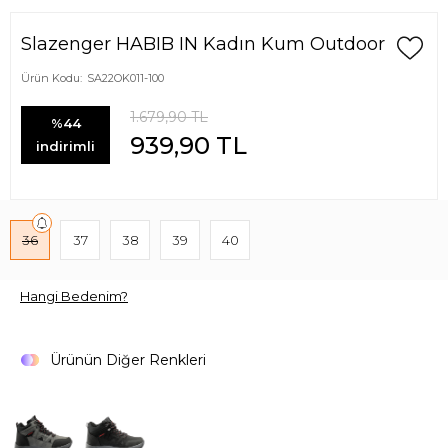
Slazenger HABIB IN Kadın Kum Outdoor
Ürün Kodu:
SA22OK011-100
1.679,90
TL
%44
939,90
TL
indirimli
36
37
38
39
40
Hangi Bedenim?
Ürünün Diğer Renkleri