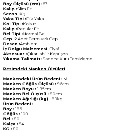
Boy Ölçüsü (cm) :
67
Kalıp :
Slim Fit
Sezon :
Kış
Yaka Tipi :
Dik Yaka
Kol Tipi :
Kolsuz
Kalıp :
Regular Fit
Bel Tipi :
Normal Bel
Cep :
2 Adet Fermuarlı Cep
Desen :
Amblemli
İç Dolgu Malzemesi :
Elyaf
Aksesuar :
Çıkarılabilir Kapüşon
Yıkama Talimatı :
Sadece Kuru Temizleme
Resimdeki Manken Ölçüleri
Mankendeki Ürün Bedeni :
M
Manken Göğüs Ölçüsü :
96cm
Manken Boyu :
1.85cm
Manken Bel Ölçüsü :
80cm
Manken Ağırlığı (kg) :
80kg
Ürün Bedeni :
L
Boy :
186
Göğüs :
100
Bel :
80
Kalça :
94
KG :
80