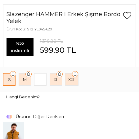
Slazenger HAMMER I Erkek Şişme Bordo
Yelek
Ürün Kodu:
ST21YE045-620
1.319,90
TL
%55
599,90
TL
indirimli
S
M
L
XL
XXL
Hangi Bedenim?
Ürünün Diğer Renkleri