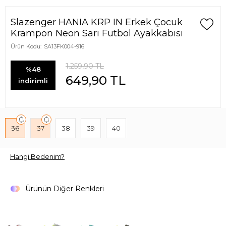
Slazenger HANIA KRP IN Erkek Çocuk
Krampon Neon Sarı Futbol Ayakkabısı
Ürün Kodu:
SA13FK004-916
1.259,90
TL
%48
649,90
TL
indirimli
36
37
38
39
40
Hangi Bedenim?
Ürünün Diğer Renkleri