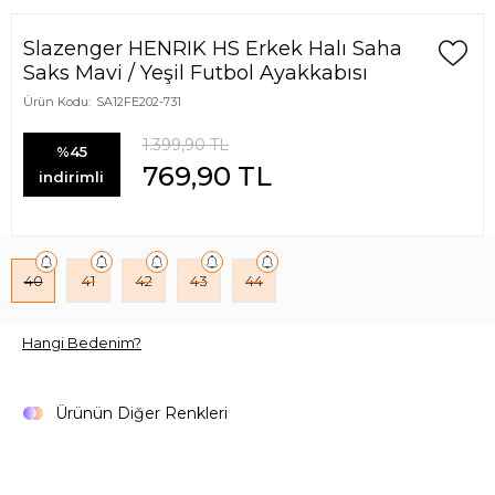
Slazenger HENRIK HS Erkek Halı Saha
Saks Mavi / Yeşil Futbol Ayakkabısı
Ürün Kodu:
SA12FE202-731
1.399,90
TL
%45
769,90
TL
indirimli
40
41
42
43
44
Hangi Bedenim?
Ürünün Diğer Renkleri