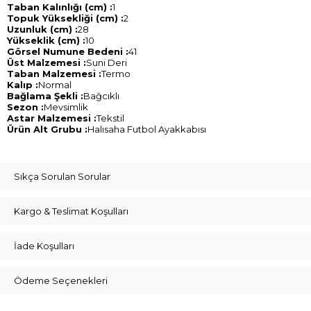
Taban Kalınlığı (cm) :
1
Topuk Yüksekliği (cm) :
2
Uzunluk (cm) :
28
Yükseklik (cm) :
10
Görsel Numune Bedeni :
41
Üst Malzemesi :
Suni Deri
Taban Malzemesi :
Termo
Kalıp :
Normal
Bağlama Şekli :
Bağcıklı
Sezon :
Mevsimlik
Astar Malzemesi :
Tekstil
Ürün Alt Grubu :
Halısaha Futbol Ayakkabısı
Sıkça Sorulan Sorular
Kargo & Teslimat Koşulları
İade Koşulları
Ödeme Seçenekleri