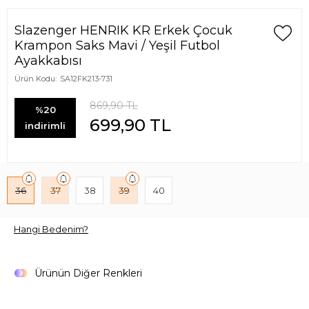
Slazenger HENRIK KR Erkek Çocuk
Krampon Saks Mavi / Yeşil Futbol
Ayakkabısı
Ürün Kodu:
SA12FK213-731
869,90
TL
%20
699,90
TL
indirimli
36
37
38
39
40
Hangi Bedenim?
Ürünün Diğer Renkleri