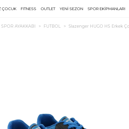
Z ÇOCUK
FITNESS
OUTLET
YENİ SEZON
SPOR EKİPMANLARI
SPOR AYAKKABI
>
FUTBOL
>
Slazenger HUGO HS Erkek Çocu