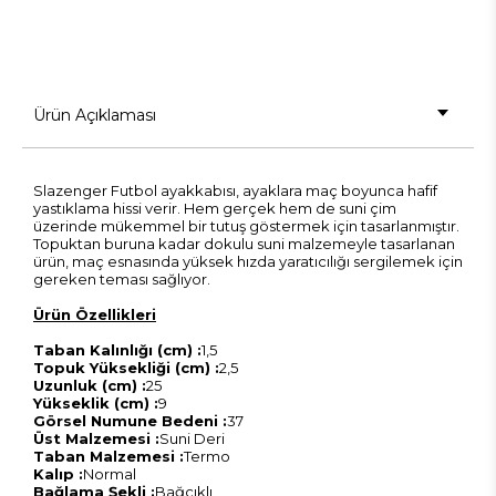
Ürün Açıklaması
Slazenger Futbol ayakkabısı, ayaklara maç boyunca hafif
yastıklama hissi verir. Hem gerçek hem de suni çim
üzerinde mükemmel bir tutuş göstermek için tasarlanmıştır.
Topuktan buruna kadar dokulu suni malzemeyle tasarlanan
ürün, maç esnasında yüksek hızda yaratıcılığı sergilemek için
gereken teması sağlıyor.
Ürün Özellikleri
Taban Kalınlığı (cm) :
1,5
Topuk Yüksekliği (cm) :
2,5
Uzunluk (cm) :
25
Yükseklik (cm) :
9
Görsel Numune Bedeni :
37
Üst Malzemesi :
Suni Deri
Taban Malzemesi :
Termo
Kalıp :
Normal
Bağlama Şekli :
Bağcıklı