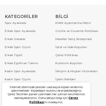
KATEGORILER
BILGI
Spor Ayakkabı
KVKK Aydınlatma Metni
Erkek Spor Ayakkabı
Gizlilik ve Güvenlik Politikası
Erkek Sneaker
Mesafeli Satış Sözleşmesi
Erkek Spor Giyim
İptal ve İade Koşulları
Erkek Tişört
Çerez Politikası
Erkek Eşofman Takımı
Kullanım Koşulları
Kadın Spor Ayakkabı
İletişim & Müşteri Hizmetleri
Kadın Spor Giyim
İşlem Rehberi
İnternet sitemizde çerezler vasıtasıyla kişisel verileriniz
Çocuk
Sipariş Takip
işlenmektedir. Kişiselleştir butonu ile erişebileceğiniz
Çerez Tercihleri paneli üzerinden her zaman tercihlerinizi
Blog
Sıkça Sorulan Sorular
belirleyebilirsiniz. Daha detaylı bilgi için
Çerez
Politikası
'nı inceleyiniz.
W Serisi
Kampanyalar