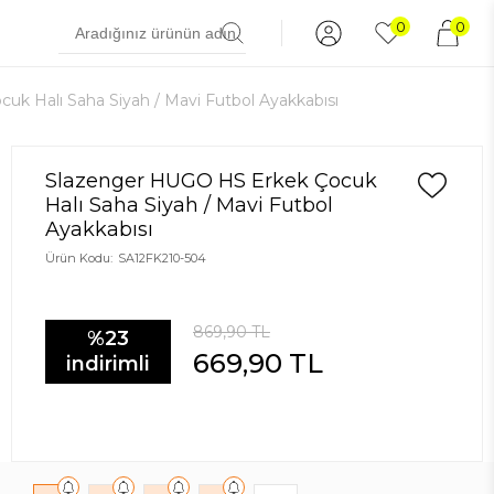
0
0
k Halı Saha Siyah / Mavi Futbol Ayakkabısı
Slazenger HUGO HS Erkek Çocuk
Halı Saha Siyah / Mavi Futbol
Ayakkabısı
Ürün Kodu:
SA12FK210-504
869,90
TL
%23
669,90
TL
indirimli