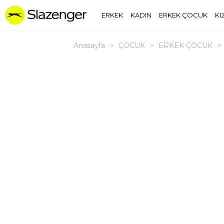
ERKEK
KADIN
ERKEK ÇOCUK
KI
Anasayfa
>
ÇOCUK
>
ERKEK ÇOCUK
>