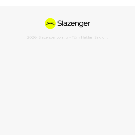
2026
- Slazenger.com.tr - Tüm Hakları Saklıdır.