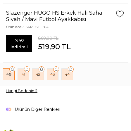
Slazenger HUGO HS Erkek Halı Saha
Siyah / Mavi Futbol Ayakkabısı
Ürün Kodu:
SA12FE201-504
869,90
TL
%40
519,90
TL
indirimli
40
41
42
43
44
Hangi Bedenim?
Ürünün Diğer Renkleri