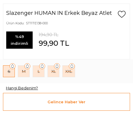
Slazenger HUMAN IN Erkek Beyaz Atlet
Ürün Kodu:
ST11TE138-000
194,90
TL
%49
99,90
TL
indirimli
S
M
L
XL
XXL
Hangi Bedenim?
Gelince Haber Ver