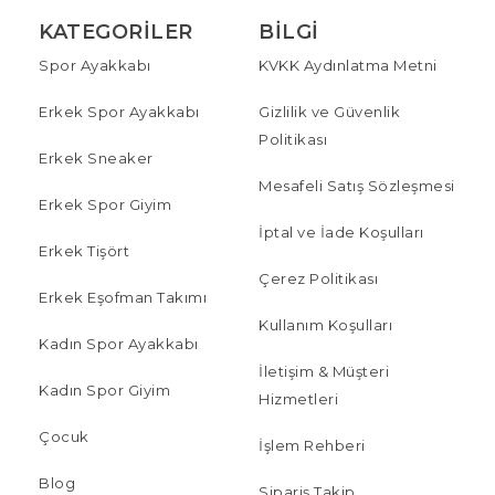
KATEGORILER
BILGI
Spor Ayakkabı
KVKK Aydınlatma Metni
Erkek Spor Ayakkabı
Gizlilik ve Güvenlik
Politikası
Erkek Sneaker
Mesafeli Satış Sözleşmesi
Erkek Spor Giyim
İptal ve İade Koşulları
Erkek Tişört
Çerez Politikası
Erkek Eşofman Takımı
Kullanım Koşulları
Kadın Spor Ayakkabı
İletişim & Müşteri
Kadın Spor Giyim
Hizmetleri
Çocuk
İşlem Rehberi
Blog
Sipariş Takip