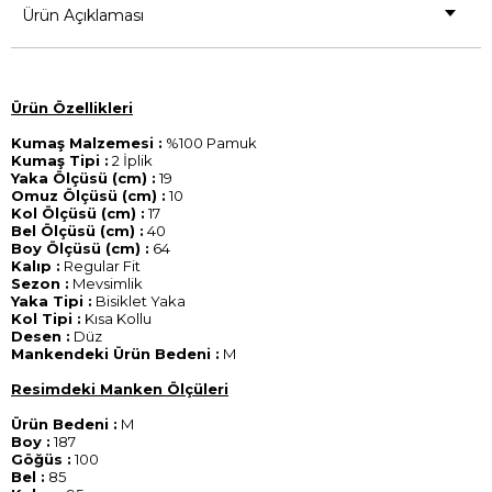
Ürün Açıklaması
Ürün Özellikleri
Kumaş Malzemesi :
%100 Pamuk
Kumaş Tipi :
2 İplik
Yaka Ölçüsü (cm) :
19
Omuz Ölçüsü (cm) :
10
Kol Ölçüsü (cm) :
17
Bel Ölçüsü (cm) :
40
Boy Ölçüsü (cm) :
64
Kalıp :
Regular Fit
Sezon :
Mevsimlik
Yaka Tipi :
Bisiklet Yaka
Kol Tipi :
Kısa Kollu
Desen :
Düz
Mankendeki Ürün Bedeni :
M
Resimdeki Manken Ölçüleri
Ürün Bedeni :
M
Boy :
187
Göğüs :
100
Bel :
85