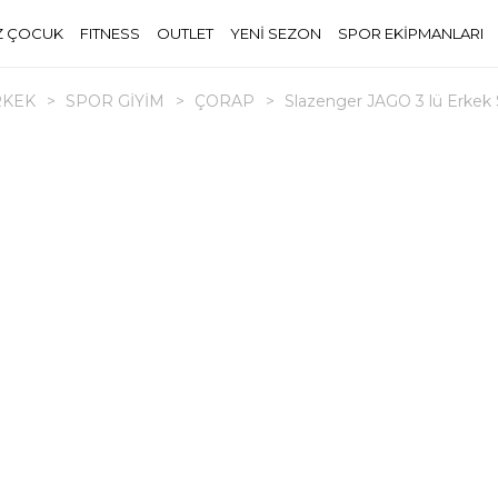
Z ÇOCUK
FITNESS
OUTLET
YENİ SEZON
SPOR EKİPMANLARI
RKEK
>
SPOR GİYİM
>
ÇORAP
>
Slazenger JAGO 3 lü Erkek 