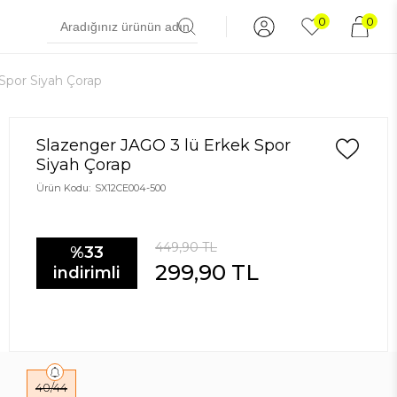
0
0
Spor Siyah Çorap
Slazenger JAGO 3 lü Erkek Spor
Siyah Çorap
Ürün Kodu:
SX12CE004-500
449,90
TL
%33
299,90
TL
indirimli
40/44