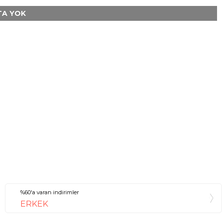
A YOK
%60'a varan indirimler
ERKEK