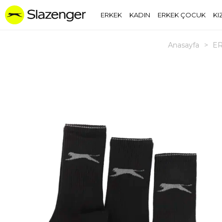
ERKEK
KADIN
ERKEK ÇOCUK
KI
Anasayfa
>
E