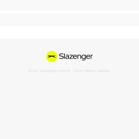
2026
- Slazenger.com.tr - Tüm Hakları Saklıdır.