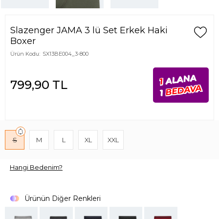
Slazenger JAMA 3 lü Set Erkek Haki
Boxer
Ürün Kodu:
SX13BE004_3-800
ALANA
1
799,90
TL
BEDAVA
1
S
M
L
XL
XXL
Hangi Bedenim?
Ürünün Diğer Renkleri