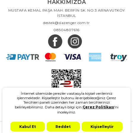
HAKKIMIZDA
MUSTAFA KEMAL PAŞA MAH. BERFİN SK. NO:3 ARNAVUTKÖY
İSTANBUL
destek@slazenger.com.tr
08504807616
İnternet sitemizde çerezler vasıtasıyla kişisel verileriniz
işlenmektedir. Kişiselleştir butonu ile erişebileceğiniz Çerez
Tercihleri paneli üzerinden her zaman tercihlerinizi
belirleyebilirsiniz. Daha detaylı bilgi için
Çerez Politikası
'nı
inceleyiniz.
2026
- Slazenger.com.tr - Tüm Hakları Saklıdır.
Kabul Et
Reddet
Kişiselleştir
Design & Marketing: Adgrey
T-Soft #OD
2021 Copyright