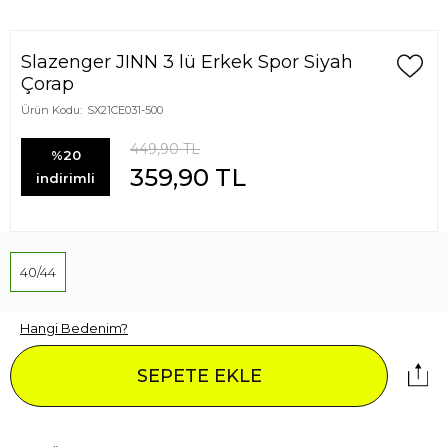
Slazenger JINN 3 lü Erkek Spor Siyah
Çorap
Ürün Kodu:
SX21CE031-500
449,90
TL
%20
359,90
TL
indirimli
40/44
Hangi Bedenim?
SEPETE EKLE